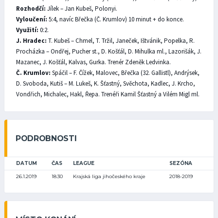
Rozhodčí:
Jílek – Jan Kubeš, Polonyi.
Vyloučení:
5:4, navíc Břečka (Č. Krumlov) 10 minut + do konce.
Využití:
0:2.
J. Hradec:
T. Kubeš – Chmel, T. Tržil, Janeček, Ištvánik, Popelka, R.
Procházka – Ondřej, Pucher st., D. Košťál, D. Mihulka ml., Lazorišák, J.
Mazanec, J. Košťál, Kalvas, Gurka. Trenér Zdeněk Ledvinka.
Č. Krumlov:
Spáčil – F. Čížek, Malovec, Břečka (32. Gallistl), Andrýsek,
D. Svoboda, Kutiš – M. Lukeš, K. Šťastný, Svěchota, Kadlec, J. Krcho,
Vondřich, Michalec, Hakl, Řepa. Trenéři Kamil Šťastný a Vilém Migl ml.
PODROBNOSTI
DATUM
ČAS
LEAGUE
SEZÓNA
26.1.2019
18:30
Krajská liga jihočeského kraje
2018-2019