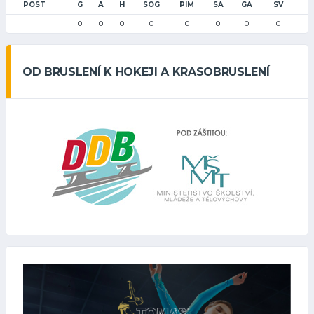
POST
G
A
H
SOG
PIM
SA
GA
SV
0
0
0
0
0
0
0
0
OD BRUSLENÍ K HOKEJI A KRASOBRUSLENÍ