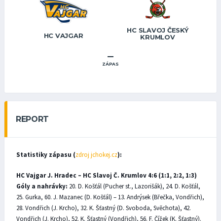
HC SLAVOJ ČESKÝ
HC VAJGAR
KRUMLOV
–
ZÁPAS
REPORT
Statistiky zápasu (
zdroj jchokej.cz
):
HC Vajgar J. Hradec – HC Slavoj Č. Krumlov 4:6 (1:1, 2:2, 1:3)
Góly a nahrávky:
20. D. Košťál (Pucher st., Lazorišák), 24. D. Košťál,
25. Gurka, 60. J. Mazanec (D. Košťál) – 13. Andrýsek (Břečka, Vondřich),
28. Vondřich (J. Krcho), 32. K. Šťastný (D. Svoboda, Svěchota), 42.
Vondřich (J. Krcho), 52. K. Šťastný (Vondřich), 56. F. Čížek (K. Šťastný).