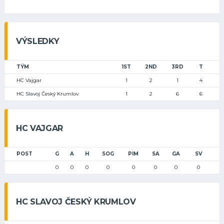
VÝSLEDKY
TÝM
1ST
2ND
3RD
T
HC Vajgar
1
2
1
4
HC Slavoj Český Krumlov
1
2
6
6
HC VAJGAR
POST
G
A
H
SOG
PIM
SA
GA
SV
0
0
0
0
0
0
0
0
HC SLAVOJ ČESKÝ KRUMLOV