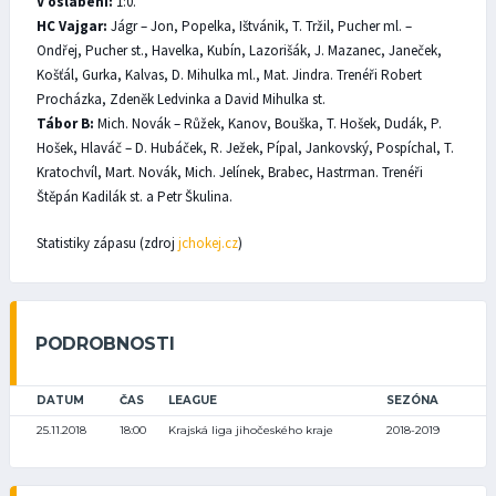
V oslabení:
1:0.
HC Vajgar:
Jágr – Jon, Popelka, Ištvánik, T. Tržil, Pucher ml. –
Ondřej, Pucher st., Havelka, Kubín, Lazorišák, J. Mazanec, Janeček,
Košťál, Gurka, Kalvas, D. Mihulka ml., Mat. Jindra. Trenéři Robert
Procházka, Zdeněk Ledvinka a David Mihulka st.
Tábor B:
Mich. Novák – Růžek, Kanov, Bouška, T. Hošek, Dudák, P.
Hošek, Hlaváč – D. Hubáček, R. Ježek, Pípal, Jankovský, Pospíchal, T.
Kratochvíl, Mart. Novák, Mich. Jelínek, Brabec, Hastrman. Trenéři
Štěpán Kadilák st. a Petr Škulina.
Statistiky zápasu (zdroj
jchokej.cz
)
PODROBNOSTI
DATUM
ČAS
LEAGUE
SEZÓNA
25.11.2018
18:00
Krajská liga jihočeského kraje
2018-2019