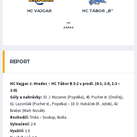
HC VAJGAR
HC TÁBOR „B“
–
ZÁPAS
REPORT
HC Vajgar J. Hradec – HC Tábor B 3:2 v prodl. (0:1, 1:0, 1:1 –
1:0)
Góly a nahrávky:
33. J. Mazanec (Popelka), 45. Pucher st. (Ondřej),
61. Lazorišák (Pucher st., Popelka) – 10. D. Hubáček (R. Ježek), 42.
Brabec (Mart. Novák).
Rozhodčí:
Trnka – Soukup, Bušta.
Vyloučení:
2:4.
Využití:
1:0.