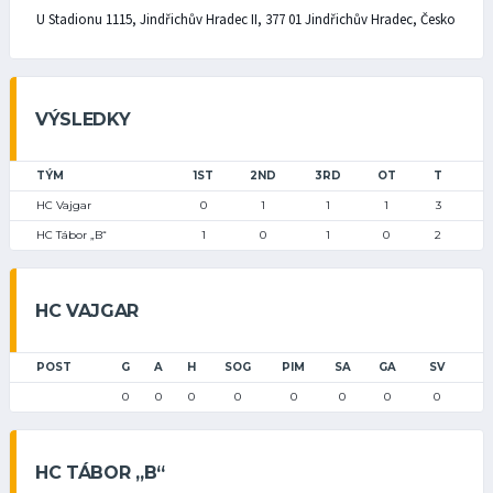
U Stadionu 1115, Jindřichův Hradec II, 377 01 Jindřichův Hradec, Česko
VÝSLEDKY
TÝM
1ST
2ND
3RD
OT
T
HC Vajgar
0
1
1
1
3
HC Tábor „B“
1
0
1
0
2
HC VAJGAR
POST
G
A
H
SOG
PIM
SA
GA
SV
0
0
0
0
0
0
0
0
HC TÁBOR „B“