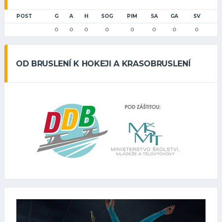
POST
G
A
H
SOG
PIM
SA
GA
SV
0
0
0
0
0
0
0
0
OD BRUSLENÍ K HOKEJI A KRASOBRUSLENÍ