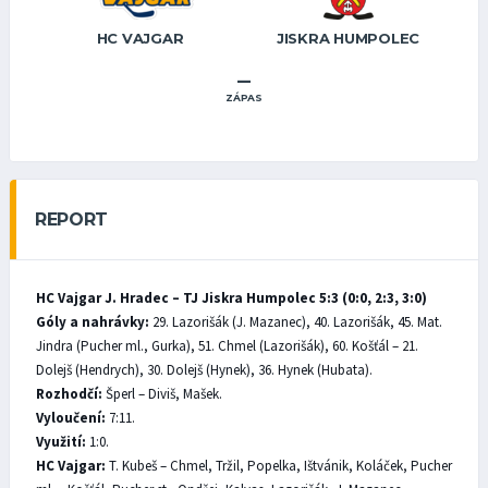
HC VAJGAR
JISKRA HUMPOLEC
–
ZÁPAS
REPORT
HC Vajgar J. Hradec – TJ Jiskra Humpolec 5:3 (0:0, 2:3, 3:0)
Góly a nahrávky:
29. Lazorišák (J. Mazanec), 40. Lazorišák, 45. Mat.
Jindra (Pucher ml., Gurka), 51. Chmel (Lazorišák), 60. Košťál – 21.
Dolejš (Hendrych), 30. Dolejš (Hynek), 36. Hynek (Hubata).
Rozhodčí:
Šperl – Diviš, Mašek.
Vyloučení:
7:11.
Využití:
1:0.
HC Vajgar:
T. Kubeš – Chmel, Tržil, Popelka, Ištvánik, Koláček, Pucher