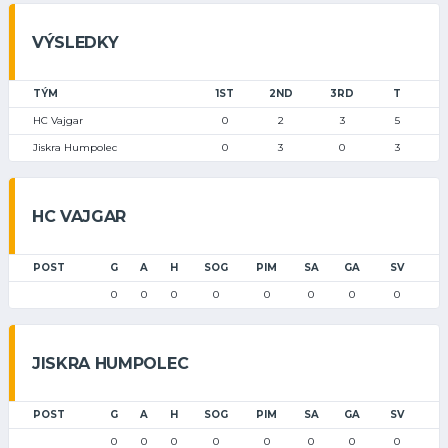
VÝSLEDKY
TÝM
1ST
2ND
3RD
T
HC Vajgar
0
2
3
5
Jiskra Humpolec
0
3
0
3
HC VAJGAR
POST
G
A
H
SOG
PIM
SA
GA
SV
0
0
0
0
0
0
0
0
JISKRA HUMPOLEC
POST
G
A
H
SOG
PIM
SA
GA
SV
0
0
0
0
0
0
0
0