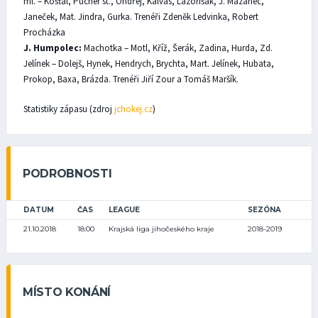
ml. – Košťál, Pucher st., Ondřej, Kalvas, Lazorišák, J. Mazanec,
Janeček, Mat. Jindra, Gurka. Trenéři Zdeněk Ledvinka, Robert
Procházka
J. Humpolec:
Machotka – Motl,
Kříž, Šerák, Zadina, Hurda, Zd.
Jelínek – Dolejš, Hynek, Hendrych, Brychta, Mart. Jelínek, Hubata,
Prokop, Baxa, Brázda. Trenéři Jiří Zour a Tomáš Maršík.
Statistiky zápasu (zdroj
jchokej.cz
)
PODROBNOSTI
DATUM
ČAS
LEAGUE
SEZÓNA
21.10.2018
18:00
Krajská liga jihočeského kraje
2018-2019
MÍSTO KONÁNÍ