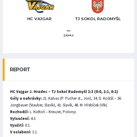
HC VAJGAR
TJ SOKOL RADOMYŠL
–
ZÁPAS
REPORT
HC Vajgar J. Hradec – TJ Sokol Radomyšl 2:3 (0:0, 2:1, 0:2)
Góly a nahrávky:
21. Kalvas (P. Pucher st., Jon), 34. D. Košťál – 38.
Jungbauer (Stauber, Slavík), 41. Slavík, 48. M. Hřebíček (Vlk).
Rozhodčí:
L. Květoň –
Kreuzer, Polonyi.
Vyloučení:
4:3.
Využití:
0:1.
V oslabení:
1:1.