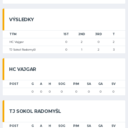
VÝSLEDKY
TÝM
1ST
2ND
3RD
T
HC Vajgar
0
2
0
2
TJ Sokol Radomyšl
0
1
2
3
HC VAJGAR
POST
G
A
H
SOG
PIM
SA
GA
SV
0
0
0
0
0
0
0
0
TJ SOKOL RADOMYŠL
POST
G
A
H
SOG
PIM
SA
GA
SV