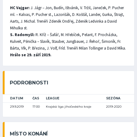
HC Vajgar:
J. Jágr – Jon, Budín, Ištvánik, V. Tržil, Janeček, P. Pucher
ml. – Kalvas, P. Pucher st., Lazorišák, D. Košťál, Lander, Gurka, Štrajt,
Aarts, J. Michal. Trenéři Zdeněk Ondřej, Zdeněk Ledvinka a David
Mihulka st.
S. Radomyšl:
R. Kříž – Šafář, M. Hřebíček, Pelant, F. Procházka,
Kulveit, Pěnička – Slavík, Stauber, Jungbauer, J. Řehoř, Šimoník, Fr.
Bárta, Vlk, P. Březina, J. Volf, Fríd. Trenéři Milan Tollinger a David Míka.
Hrálo se 29. září 2019.
PODROBNOSTI
DATUM
ČAS
LEAGUE
SEZÓNA
29.9.2019
17:00
Krajská liga jihočeského kraje
2019-2020
MÍSTO KONÁNÍ