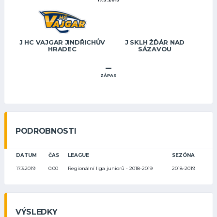
J HC VAJGAR JINDŘICHŮV
J SKLH ŽĎÁR NAD
HRADEC
SÁZAVOU
–
ZÁPAS
PODROBNOSTI
DATUM
ČAS
LEAGUE
SEZÓNA
17.3.2019
0:00
Regionální liga juniorů - 2018-2019
2018-2019
VÝSLEDKY