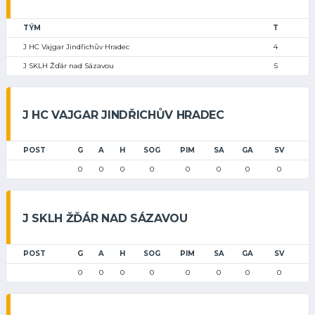
TÝM
T
J HC Vajgar Jindřichův Hradec
4
J SKLH Žďár nad Sázavou
5
J HC VAJGAR JINDŘICHŮV HRADEC
POST
G
A
H
SOG
PIM
SA
GA
SV
0
0
0
0
0
0
0
0
J SKLH ŽĎÁR NAD SÁZAVOU
POST
G
A
H
SOG
PIM
SA
GA
SV
0
0
0
0
0
0
0
0