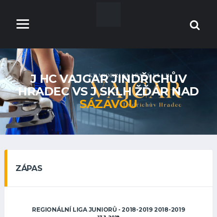
J HC VAJGAR JINDŘICHŮV
HRADEC VS J SKLH ŽĎÁR NAD
SÁZAVOU
ZÁPAS
REGIONÁLNÍ LIGA JUNIORŮ - 2018-2019 2018-2019
17.3.2019