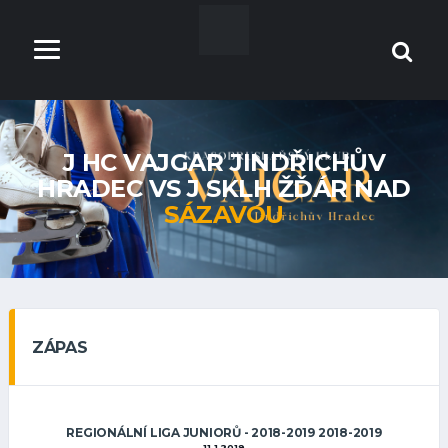
J HC VAJGAR JINDŘICHŮV
HRADEC VS J SKLH ŽĎÁR NAD
SÁZAVOU
ZÁPAS
REGIONÁLNÍ LIGA JUNIORŮ - 2018-2019 2018-2019
11.1.2019