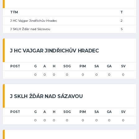
TÝM
T
J HC Vajgar Jindřichův Hradec
2
J SKLH Žďár nad Sázavou
5
J HC VAJGAR JINDŘICHŮV HRADEC
POST
G
A
H
SOG
PIM
SA
GA
SV
0
0
0
0
0
0
0
0
J SKLH ŽĎÁR NAD SÁZAVOU
POST
G
A
H
SOG
PIM
SA
GA
SV
0
0
0
0
0
0
0
0