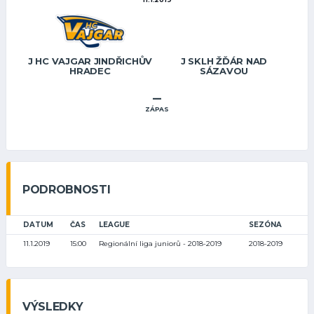
J HC VAJGAR JINDŘICHŮV
J SKLH ŽĎÁR NAD
HRADEC
SÁZAVOU
–
ZÁPAS
PODROBNOSTI
DATUM
ČAS
LEAGUE
SEZÓNA
11.1.2019
15:00
Regionální liga juniorů - 2018-2019
2018-2019
VÝSLEDKY