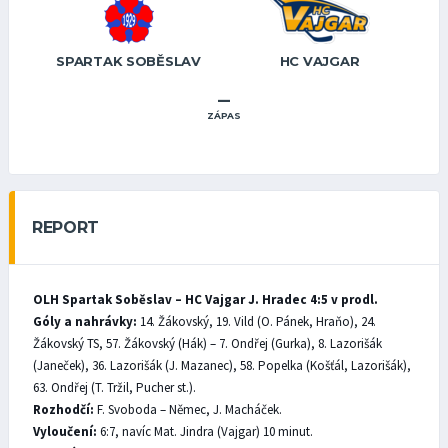
SPARTAK SOBĚSLAV
HC VAJGAR
–
ZÁPAS
REPORT
OLH Spartak Soběslav – HC Vajgar J. Hradec 4:5 v prodl.
Góly a nahrávky:
14. Žákovský, 19. Vild (O. Pánek, Hraňo), 24.
Žákovský TS, 57. Žákovský (Hák) – 7. Ondřej (Gurka), 8. Lazorišák
(Janeček), 36. Lazorišák (J. Mazanec), 58. Popelka (Košťál, Lazorišák),
63. Ondřej (T. Tržil, Pucher st.).
Rozhodčí:
F. Svoboda – Němec, J. Macháček.
Vyloučení:
6:7, navíc Mat. Jindra (Vajgar) 10 minut.