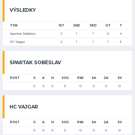
VÝSLEDKY
TÝM
1ST
2ND
3RD
OT
T
Spartak Soběslav
2
1
1
0
4
HC Vajgar
2
1
1
1
5
SPARTAK SOBĚSLAV
POST
G
A
H
SOG
PIM
SA
GA
SV
0
0
0
0
0
0
0
0
HC VAJGAR
POST
G
A
H
SOG
PIM
SA
GA
SV
0
0
0
0
0
0
0
0