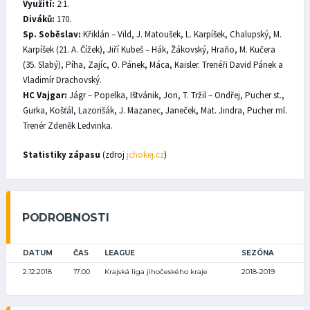
Využití:
2:1.
Diváků:
170.
Sp. Soběslav:
Křiklán – Vild, J. Matoušek, L. Karpíšek, Chalupský, M.
Karpíšek (21. A. Čížek), Jiří Kubeš – Hák, Žákovský, Hraňo, M. Kučera
(35. Slabý), Píha, Zajíc, O. Pánek, Máca, Kaisler. Trenéři David Pánek a
Vladimír Drachovský.
HC Vajgar:
Jágr – Popelka, Ištvánik, Jon, T. Tržil – Ondřej, Pucher st.,
Gurka, Košťál, Lazorišák, J. Mazanec, Janeček, Mat. Jindra, Pucher ml.
Trenér Zdeněk Ledvinka.
Statistiky zápasu
(zdroj
jchokej.cz
)
PODROBNOSTI
DATUM
ČAS
LEAGUE
SEZÓNA
2.12.2018
17:00
Krajská liga jihočeského kraje
2018-2019