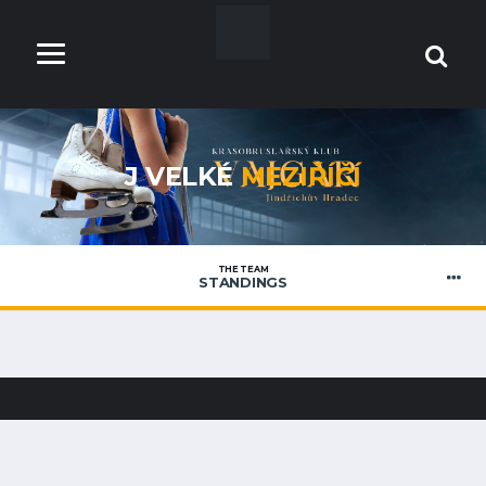
J VELKÉ
MEZIŘÍČÍ
THE TEAM
STANDINGS