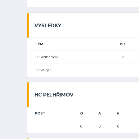
VÝSLEDKY
TÝM
1ST
HC Pelhřimov
2
HC Vajgar
1
HC PELHŘIMOV
POST
G
A
H
0
0
0