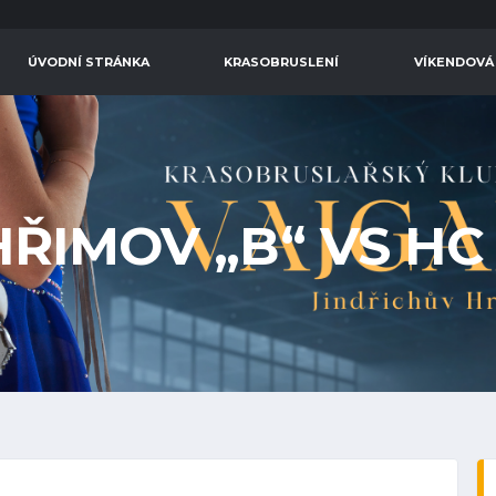
ÚVODNÍ STRÁNKA
KRASOBRUSLENÍ
VÍKENDOVÁ
HŘIMOV „B“ VS H