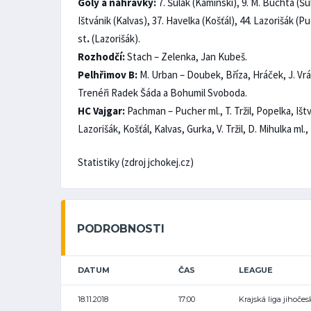
Góly a nahrávky:
7. Šulák (Kaminski), 9. M. Buchta (Šulá
Ištvánik (Kalvas), 37. Havelka (Košťál), 44. Lazorišák (Pu
st
.
(Lazorišák).
Rozhodčí:
Stach – Zelenka, Jan Kubeš.
Pelhřimov B:
M. Urban – Doubek, Bříza, Hráček, J. Vrát
Trenéři Radek Šáda a Bohumil Svoboda.
HC Vajgar:
Pachman – Pucher ml., T. Tržil, Popelka, Išt
Lazorišák, Košťál, Kalvas, Gurka, V. Tržil, D. Mihulka m
Statistiky (zdroj jchokej.cz)
PODROBNOSTI
DATUM
ČAS
LEAGUE
18.11.2018
17:00
Krajská liga jihoče