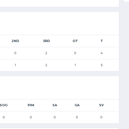
2ND
3RD
OT
T
0
2
0
4
1
2
1
5
SOG
PIM
SA
GA
SV
0
0
0
0
0