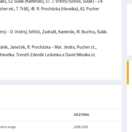
k), 52. Šulák (Kaminski), 57. J. Vrátný (Siřiště, Šulák) – 14.
cher ml., T. Tržil), 45. R. Procházka (Havelka), 62. Pucher
ný – D. Vrátný, Siřiště, Zadražil, Kaminski, M. Buchta, Šulák.
vánik, Janeček, R. Procházka – Mat. Jindra, Pucher st.,
l., Havelka. Trenéři Zdeněk Ledvinka a David Mihulka st.
SEZÓNA
ského kraje
2018-2019