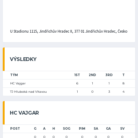
U Stadionu 1115, Jindřichův Hradec II, 377 01 Jindřichův Hradec, Česko
VÝSLEDKY
TÝM
1ST
2ND
3RD
T
HC Vajgar
6
1
1
8
TJ Hluboká nad Vltavou
1
0
3
4
HC VAJGAR
POST
G
A
H
SOG
PIM
SA
GA
SV
0
0
0
0
0
0
0
0