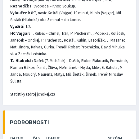
Rozhodčí:
F. Svoboda – Knor, Soukup.
Vyloučení:
8:7, navíc Košťál (Vajgar) 10 minut, Kubín (Vajgar), Mil.
Šesták (Hluboká) oba 5 minut + do konce.
Využití:
1:2.
HC Vajgar:
T. Kubeš – Chmel, Tržil, P. Pucher ml., Popelka, Koláček,
Janeček – Ondřej, P. Pucher st., Košťál, Kubín, Lazorišák, J. Mazanec,
Mat. Jindra, Kalvas, Gurka. Trenéři Robert Procházka, David Mihulka
st. a Zdeněk Ledvinka.
TJ Hluboká:
Dašek (7. Michálek) – Dušek, Robin Rákosník, Formánek,
Roman Rákosník ml., Žlůva, Heřmánek – Hejda, Miler, E. Bahula, M.
Janda, Moudrý, Maurenz, Matys, Mil. Šesták, Šimek. Trenér Miroslav
Šulista.
Statistiky (zdroj jchokej.cz)
PODROBNOSTI
DATUM
ČAS
LEAGUE
SEZÓNA