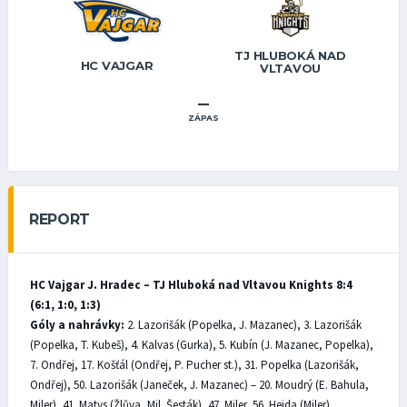
TJ HLUBOKÁ NAD
HC VAJGAR
VLTAVOU
–
ZÁPAS
REPORT
HC Vajgar J. Hradec – TJ Hluboká nad Vltavou Knights 8:4
(6:1, 1:0, 1:3)
Góly a nahrávky:
2. Lazorišák (Popelka, J. Mazanec), 3. Lazorišák
(Popelka, T. Kubeš), 4. Kalvas (Gurka), 5. Kubín (J. Mazanec, Popelka),
7. Ondřej, 17. Košťál (Ondřej, P. Pucher st.), 31. Popelka (Lazorišák,
Ondřej), 50. Lazorišák (Janeček, J. Mazanec) – 20. Moudrý (E. Bahula,
Miler), 41. Matys (Žlůva, Mil. Šesták), 47. Miler, 56. Hejda (Miler).