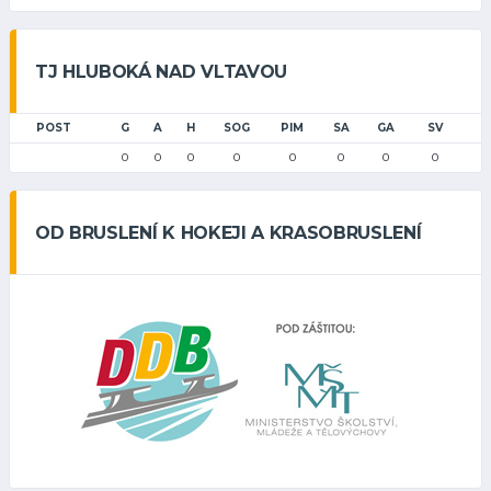
TJ HLUBOKÁ NAD VLTAVOU
POST
G
A
H
SOG
PIM
SA
GA
SV
0
0
0
0
0
0
0
0
OD BRUSLENÍ K HOKEJI A KRASOBRUSLENÍ