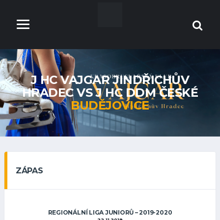
J HC VAJGAR JINDŘICHŮV
HRADEC VS J HC DDM ČESKÉ
BUDĚJOVICE
ZÁPAS
REGIONÁLNÍ LIGA JUNIORŮ – 2019-2020
22.11.2019