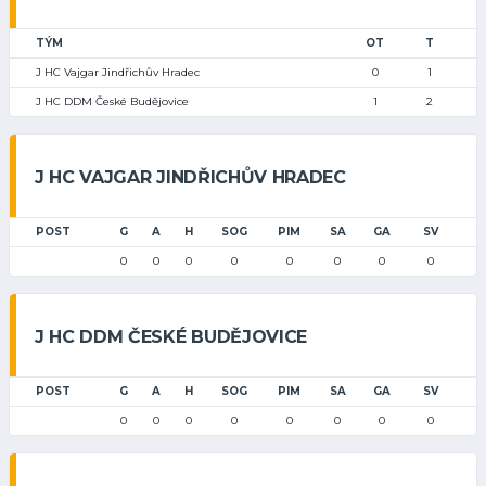
TÝM
OT
T
J HC Vajgar Jindřichův Hradec
0
1
J HC DDM České Budějovice
1
2
J HC VAJGAR JINDŘICHŮV HRADEC
POST
G
A
H
SOG
PIM
SA
GA
SV
0
0
0
0
0
0
0
0
J HC DDM ČESKÉ BUDĚJOVICE
POST
G
A
H
SOG
PIM
SA
GA
SV
0
0
0
0
0
0
0
0