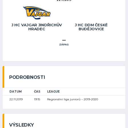
J HC VAJGAR JINDŘICHŮV
J HC DDM ČESKÉ
HRADEC
BUDĚJOVICE
–
ZÁPAS
PODROBNOSTI
DATUM
ČAS
LEAGUE
22.11.2019
19:15
Regionální liga juniorů – 2019-2020
VÝSLEDKY