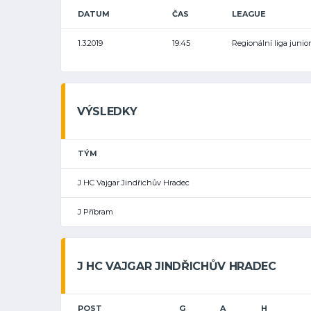
DATUM
ČAS
LEAGUE
1.3.2019
19:45
Regionální liga junior
VÝSLEDKY
TÝM
J HC Vajgar Jindřichův Hradec
J Příbram
J HC VAJGAR JINDŘICHŮV HRADEC
POST
G
A
H