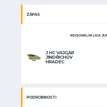
ZÁPAS
REGIONÁLNÍ LIGA JUN
J HC VAJGAR
JINDŘICHŮV
HRADEC
PODROBNOSTI