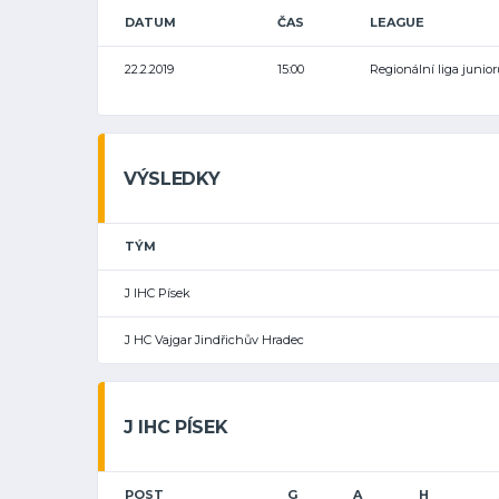
DATUM
ČAS
LEAGUE
22.2.2019
15:00
Regionální liga junior
VÝSLEDKY
TÝM
J IHC Písek
J HC Vajgar Jindřichův Hradec
J IHC PÍSEK
POST
G
A
H