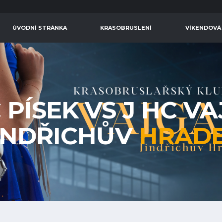
ÚVODNÍ STRÁNKA
KRASOBRUSLENÍ
VÍKENDOVÁ
C PÍSEK VS J HC V
INDŘICHŮV
HRAD