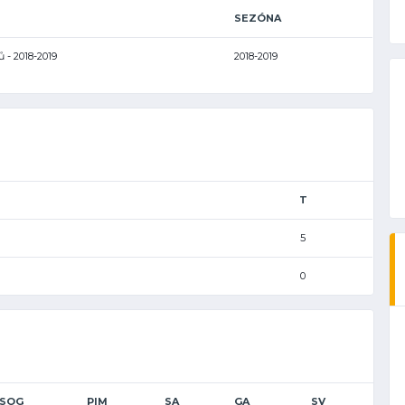
SEZÓNA
ů - 2018-2019
2018-2019
T
5
0
SOG
PIM
SA
GA
SV