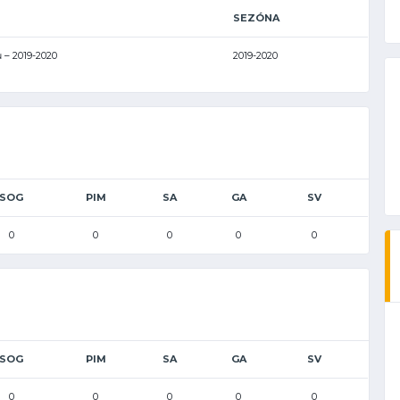
SEZÓNA
ů – 2019-2020
2019-2020
SOG
PIM
SA
GA
SV
0
0
0
0
0
SOG
PIM
SA
GA
SV
0
0
0
0
0