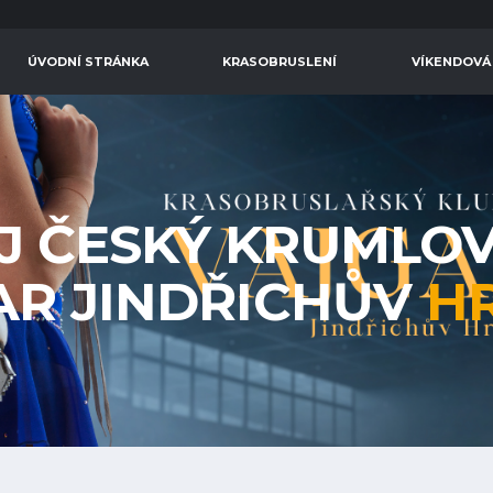
ÚVODNÍ STRÁNKA
KRASOBRUSLENÍ
VÍKENDOVÁ
J ČESKÝ KRUMLOV
AR JINDŘICHŮV
H