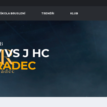
 ŠKOLA BRUSLENÍ
TRENÉŘI
KLUB
 VS J HC
RADEC