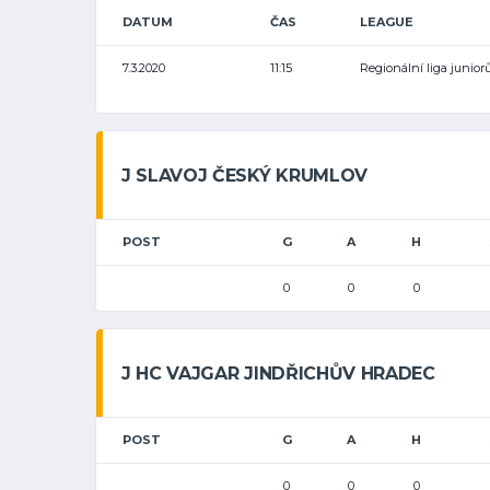
DATUM
ČAS
LEAGUE
7.3.2020
11:15
Regionální liga junior
J SLAVOJ ČESKÝ KRUMLOV
POST
G
A
H
0
0
0
J HC VAJGAR JINDŘICHŮV HRADEC
POST
G
A
H
0
0
0