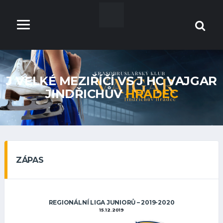
J VELKÉ MEZIŘÍČÍ VS J HC VAJGAR
JINDŘICHŮV
HRADEC
ZÁPAS
REGIONÁLNÍ LIGA JUNIORŮ – 2019-2020
15.12.2019