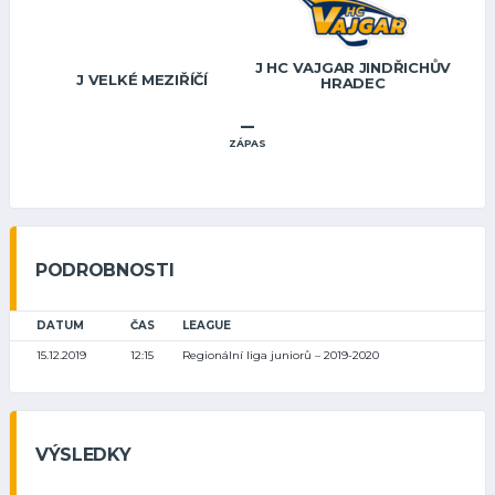
J HC VAJGAR JINDŘICHŮV
J VELKÉ MEZIŘÍČÍ
HRADEC
–
ZÁPAS
PODROBNOSTI
DATUM
ČAS
LEAGUE
15.12.2019
12:15
Regionální liga juniorů – 2019-2020
VÝSLEDKY