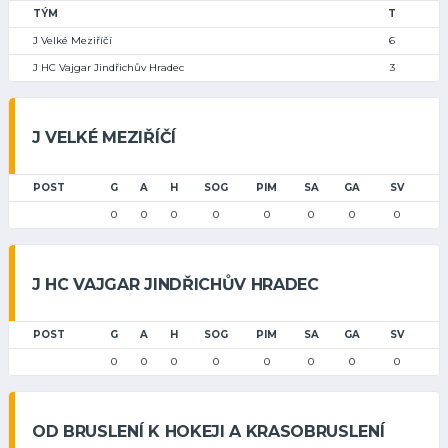
TÝM
T
J Velké Meziříčí
6
J HC Vajgar Jindřichův Hradec
3
J VELKÉ MEZIŘÍČÍ
POST
G
A
H
SOG
PIM
SA
GA
SV
0
0
0
0
0
0
0
0
J HC VAJGAR JINDŘICHŮV HRADEC
POST
G
A
H
SOG
PIM
SA
GA
SV
0
0
0
0
0
0
0
0
OD BRUSLENÍ K HOKEJI A KRASOBRUSLENÍ