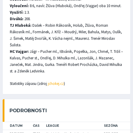
Vyloučení:
8:6, navíc Žlůva (Hluboká), Ondřej (Vajgar) oba 10 minut.
Využití:
1:3.
Diváků:
208.
TJ Hluboká:
Dašek – Robin Rákosník, Holub, Žlůva, Roman
Rákosník ml., Formánek, J. Kříž – Moudrý, Miler, Bahula, Matys, Oulík,
J. Šimek, Matěj Dvořák, K. Vácha nejml., Maurenz. Trenér Miroslav
Šulista.
HC Vajgar:
Jágr – Pucher ml., Ištvánik, Popelka, Jon, Chmel, T. Tržil –
Kalvas, Pucher st., Ondřej, D. Mihulka ml., Lazorišák, J. Mazanec,
Janeček, Mat. Jindra, Gurka. Trenéři Robert Procházka, David Mihulka
st. a Zdeněk Ledvinka.
Statistiky zápasu (zdroj
jchokej.cz
)
PODROBNOSTI
DATUM
ČAS
LEAGUE
SEZÓNA