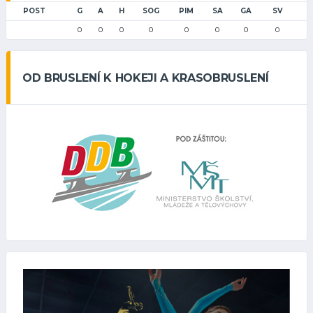
POST
G
A
H
SOG
PIM
SA
GA
SV
0
0
0
0
0
0
0
0
OD BRUSLENÍ K HOKEJI A KRASOBRUSLENÍ