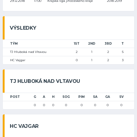
29.12.2018
17:00
Krajská liga jihočeského kraje
2018-2019
VÝSLEDKY
TÝM
1ST
2ND
3RD
T
TJ Hluboká nad Vltavou
2
1
2
5
HC Vajgar
0
1
2
3
TJ HLUBOKÁ NAD VLTAVOU
POST
G
A
H
SOG
PIM
SA
GA
SV
0
0
0
0
0
0
0
0
HC VAJGAR