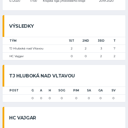
5.1.2020
17:00
Krajská liga jihočeského kraje
2019-2020
VÝSLEDKY
TÝM
1ST
2ND
3RD
T
TJ Hluboká nad Vltavou
2
2
3
7
HC Vajgar
0
0
2
2
TJ HLUBOKÁ NAD VLTAVOU
POST
G
A
H
SOG
PIM
SA
GA
SV
0
0
0
0
0
0
0
0
HC VAJGAR