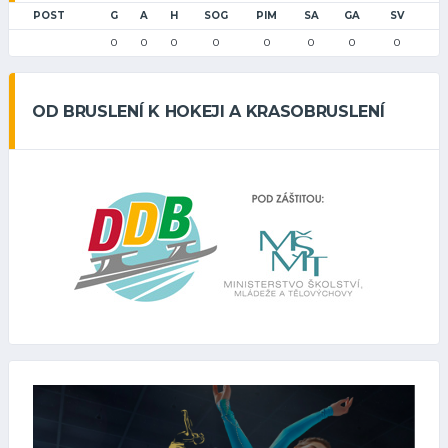
POST
G
A
H
SOG
PIM
SA
GA
SV
0
0
0
0
0
0
0
0
OD BRUSLENÍ K HOKEJI A KRASOBRUSLENÍ