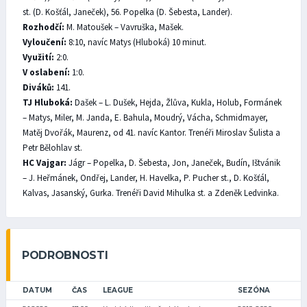
st. (D. Košťál, Janeček), 56. Popelka (D. Šebesta, Lander).
Rozhodčí:
M. Matoušek – Vavruška, Mašek.
Vyloučení:
8:10, navíc Matys (Hluboká) 10 minut.
Využití:
2:0.
V oslabení:
1:0.
Diváků:
141.
TJ Hluboká:
Dašek – L. Dušek, Hejda, Žlůva, Kukla, Holub, Formánek
– Matys, Miler, M. Janda, E. Bahula, Moudrý, Vácha, Schmidmayer,
Matěj Dvořák, Maurenz, od 41. navíc Kantor. Trenéři Miroslav Šulista a
Petr Bělohlav st.
HC Vajgar:
Jágr – Popelka, D. Šebesta, Jon, Janeček, Budín, Ištvánik
– J. Heřmánek, Ondřej, Lander, H. Havelka, P. Pucher st., D. Košťál,
Kalvas, Jasanský, Gurka. Trenéři David Mihulka st. a Zdeněk Ledvinka.
PODROBNOSTI
DATUM
ČAS
LEAGUE
SEZÓNA