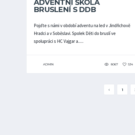
ADVENTNÍ ŠKOLA
BRUSLENÍ S DDB
Pojďte s námi v období adventu na led v Jindřichově
Hradci a v Soběslavi. Spolek Děti do bruslí ve
spolupráci s HC Vajgar a......
ADMIN
8067
534
1