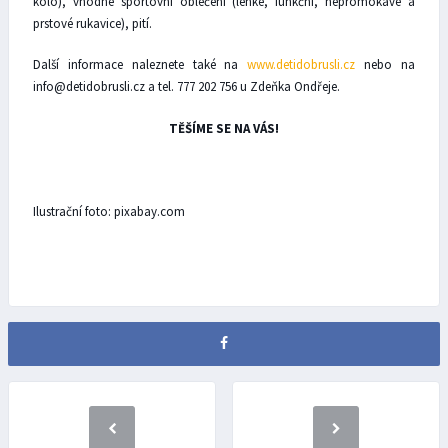
kolo), vhodné sportovní oblečení (lehké, funkční, nepromokavé a
prstové rukavice), pití.
Další informace naleznete také na
www.detidobrusli.cz
nebo na
info@detidobrusli.cz a tel. 777 202 756 u Zdeňka Ondřeje.
TĚŠÍME SE NA VÁS!
Ilustrační foto: pixabay.com