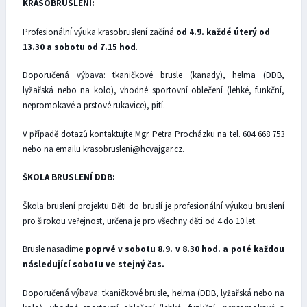
KRASOBRUSLENÍ:
Profesionální výuka krasobruslení začíná
od 4.9. každé úterý od
13.30 a sobotu od 7.15 hod
.
Doporučená výbava: tkaničkové brusle (kanady), helma (DDB,
lyžařská nebo na kolo), vhodné sportovní oblečení (lehké, funkční,
nepromokavé a prstové rukavice), pití.
V případě dotazů kontaktujte Mgr. Petra Procházku na tel. 604 668 753
nebo na emailu krasobrusleni@hcvajgar.cz.
ŠKOLA BRUSLENÍ DDB:
Škola bruslení projektu Děti do bruslí je profesionální výukou bruslení
pro širokou veřejnost, určena je pro všechny děti od 4 do 10 let.
Brusle nasadíme
poprvé v sobotu 8.9. v 8.30 hod.
a poté každou
následující sobotu ve stejný čas.
Doporučená výbava: tkaničkové brusle, helma (DDB, lyžařská nebo na