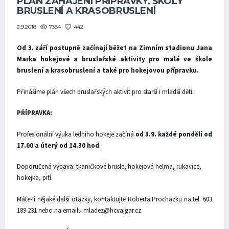
PLÁN ZAHÁJENÍ PŘÍPRAVKY, ŠKOLY
BRUSLENÍ A KRASOBRUSLENÍ
7384
442
2.9.2018
Od 3. září postupně začínají běžet na Zimním stadionu Jana
Marka hokejové a bruslařské aktivity pro malé ve škole
bruslení a krasobruslení a také pro hokejovou přípravku.
Přinášíme plán všech bruslařských aktivit pro starší i mladší děti:
PŘÍPRAVKA:
Profesionální výuka ledního hokeje začíná
od 3.9. každé pondělí od
17.00 a úterý od 14.30 hod
.
Doporučená výbava: tkaničkové brusle, hokejová helma, rukavice,
hokejka, pití.
Máte-li nějaké další otázky, kontaktujte Roberta Procházku na tel. 603
189 231 nebo na emailu mladez@hcvajgar.cz.